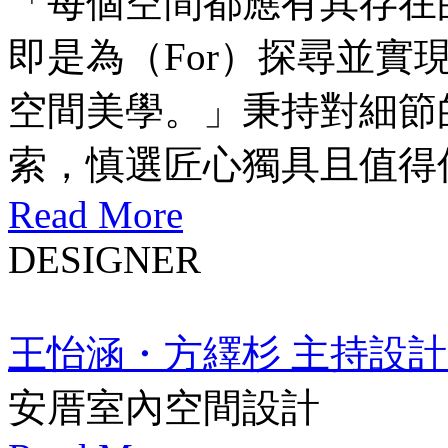
「每個空間都應有其存在的
即是為（For）探尋並實
空間美學。」秉持對細節
索，慎選匠心獨具且值得信賴
Read More
DESIGNER
王怡涵・方繹杉 主持設
安厝室內空間設計