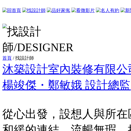
首頁
/ 找設計師
沐築設計室內裝修有限公
楊竣傑・鄭敏娥 設計總監
從心出發，設想人與所在
和緩的連結，流暢無瑕，