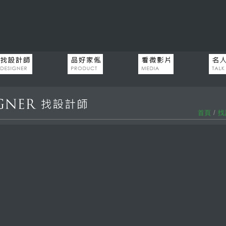
首頁
/
找