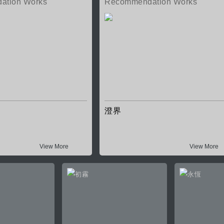
ation Works
Recommendation Works
澄界
View More
View More