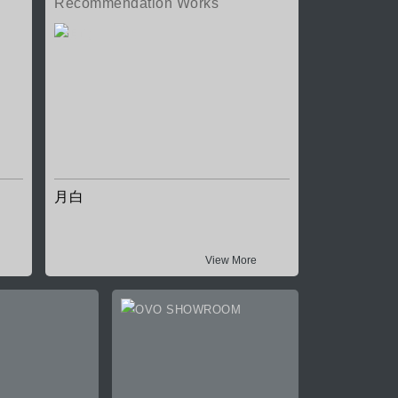
Recommendation Works
月白
View More