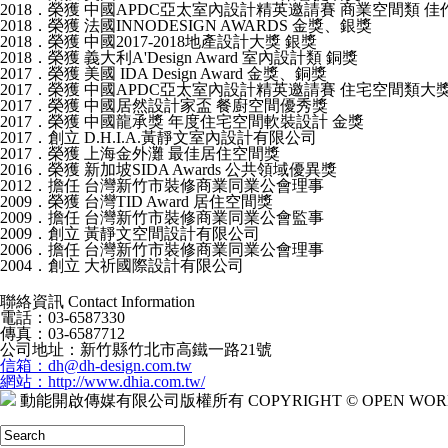
2018．榮獲 中國APDC亞太室內設計精英邀請賽 商業空間類 佳
2018．榮獲 法國INNODESIGN AWARDS 金獎、銀獎
2018．榮獲 中國2017-2018地產設計大獎 銀獎
2018．榮獲 義大利A'Design Award 室內設計類 銅獎
2017．榮獲 美國 IDA Design Award 金獎、銅獎
2017．榮獲 中國APDC亞太室內設計精英邀請賽 住宅空間類大
2017．榮獲 中國居然設計家盃 餐廚空間優秀獎
2017．榮獲 中國龍承獎 年度住宅空間軟裝設計 金獎
2017．創立 D.H.I.A.黃靜文室內設計有限公司
2017．榮獲 上海金外灘 最佳居住空間獎
2016．榮獲 新加坡SIDA Awards 公共領域優異獎
2012．擔任 台灣新竹市裝修商業同業公會理事
2009．榮獲 台灣TID Award 居住空間獎
2009．擔任 台灣新竹市裝修商業同業公會監事
2009．創立 黃靜文空間設計有限公司
2006．擔任 台灣新竹市裝修商業同業公會理事
2004．創立 大祈國際設計有限公司
聯絡資訊 Contact Information
電話：03-6587330
傳真：03-6587712
公司地址：新竹縣竹北市高鐵一路21號
信箱：dh@dh-design.com.tw
網站：http://www.dhia.com.tw/
動能開啟傳媒有限公司版權所有 COPYRIGHT © OPEN WORLD D