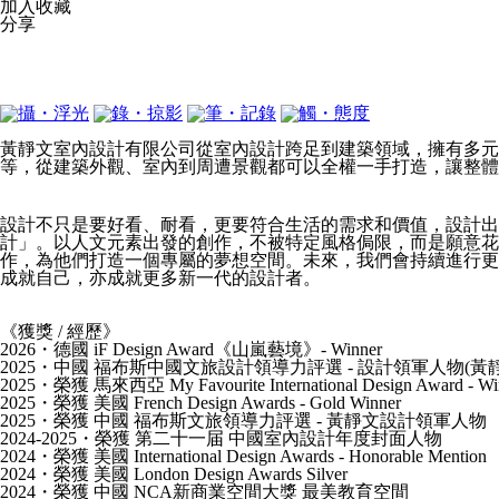
加入收藏
分享
《公司簡介》
黃靜文室內設計有限公司從室內設計跨足到建築領域，擁有多元
等，從建築外觀、室內到周遭景觀都可以全權一手打造，讓整體
《設計理念》
設計不只是要好看、耐看，更要符合生活的需求和價值，設計出
計」。以人文元素出發的創作，不被特定風格侷限，而是願意花
作，為他們打造一個專屬的夢想空間。未來，我們會持續進行更
成就自己，亦成就更多新一代的設計者。
《獲獎 / 經歷》
2026・德國 iF Design Award《山嵐藝境》- Winner
2025・中國 福布斯中國文旅設計領導力評選 - 設計領軍人物(黃
2025・榮獲 馬來西亞 My Favourite International Design Award - Wi
2025・榮獲 美國 French Design Awards - Gold Winner
2025・榮獲 中國 福布斯文旅領導力評選 - 黃靜文設計領軍人物
2024-2025・榮獲 第二十一届 中國室內設計年度封面人物
2024・榮獲 美國 International Design Awards - Honorable Mention
2024・榮獲 美國 London Design Awards Silver
2024・榮獲 中國 NCA新商業空間大獎 最美教育空間