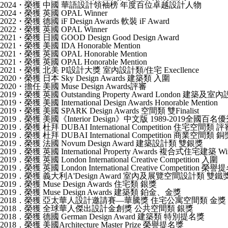
2024・榮獲 中國 華語設計領袖榜 年度百位卓越設計人物
2024・榮獲 英國 OPAL Winner
2022・榮獲 德國 iF Design Awards 軟裝 iF Award
2022・榮獲 英國 OPAL Winner
2021・榮獲 日國 GOOD Design Good Design Award
2021・榮獲 美國 IDA Honorable Mention
2021・榮獲 英國 OPAL Honorable Mention
2021・榮獲 英國 OPAL Honorable Mention
2021・榮獲 北美 PI設計大獎 室內設計類/住宅 Execllence
2020・榮獲 日本 Sky Design Awards 建築類 入圍
2020・擔任 美國 Muse Design Awards評審
2019・榮獲 英國 Outstanding Property Award London 建築及室
2019・榮獲 美國 International Design Awards Honorable Mention
2019・榮獲 美國 SPARK Design Awards 空間類 雙Finalist
2019．榮獲 美國《Interior Design》中文版 1989-2019全國
2019．榮獲 杜拜 DUBAI International Competition 住宅空
2019．榮獲 杜拜 DUBAI International Competition 商業空間類 
2019．榮獲 法國 Novum Design Award 建築設計類 雙銀獎
2019．榮獲 英國 International Property Awards 複合式住宅建築 Wi
2019．榮獲 英國 London International Creative Competition 入圍
2019．榮獲 英國 London International Creative Competition 榮
2019．榮獲 義大利A'Design Award 室內及展覽空間設計類 雙鐵
2019．榮獲 Muse Design Awards 住宅類 銀獎
2019．榮獲 Muse Design Awards 建築類 鉑金、金獎
2018．榮獲 亞太華人設計邀請賽—華騰獎 住宅公寓空間類 金獎
2018．榮獲 全球華人傑出設計金創獎 公共空間類 銀獎
2018．榮獲 德國 German Design Award 建築類 特別提名獎
2018．榮獲 美國Architecture Master Prize 榮譽提名獎