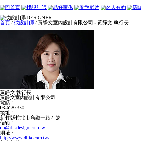
首頁
/
找設計師
/ 黃靜文室內設計有限公司 - 黃靜文 執行長
黃靜文 執行長
黃靜文室內設計有限公司
電話：
03-6587330
地址：
新竹縣竹北市高鐵一路21號
信箱：
dh@dh-design.com.tw
網址：
http://www.dhia.com.tw/