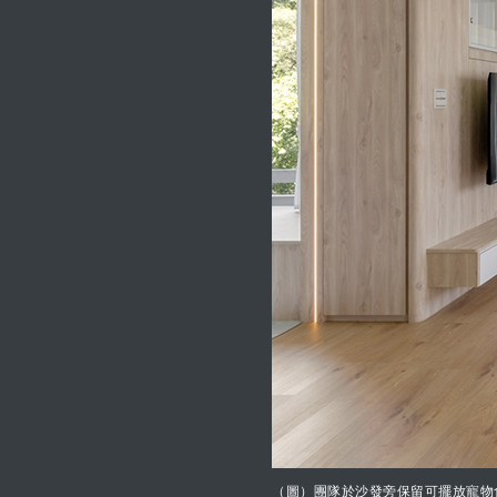
（圖）團隊於沙發旁保留可擺放寵物