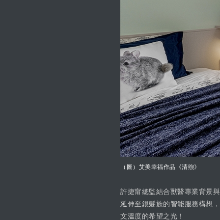
（圖）艾美幸福作品《清煦》
許捷甯總監結合獸醫專業背景與
延伸至銀髮族的智能服務構想，
文溫度的希望之光！