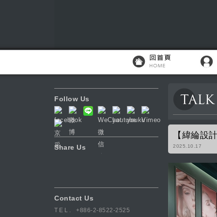
Follow Us
【緯綸設計
Share Us
2025.10.17
Contact Us
TEL.
+886-2-8522-2525